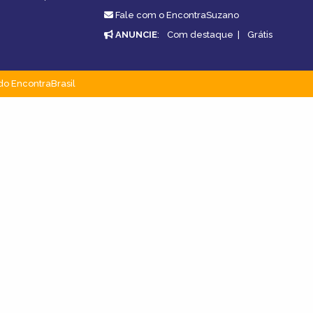
Fale com o EncontraSuzano
ANUNCIE
:
Com destaque
|
Grátis
do EncontraBrasil