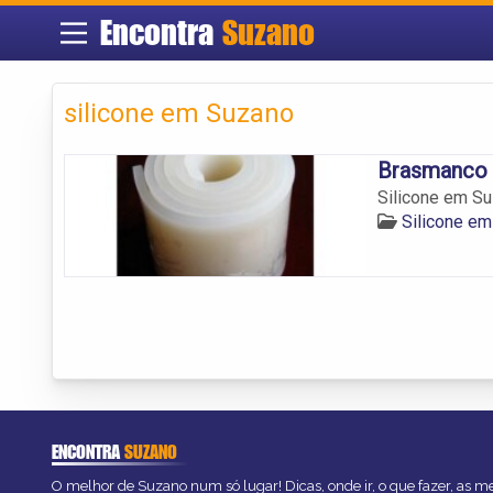
Encontra
Suzano
silicone em Suzano
Brasmanco
Silicone em Su
Silicone e
ENCONTRA
SUZANO
O melhor de Suzano num só lugar! Dicas, onde ir, o que fazer, as 