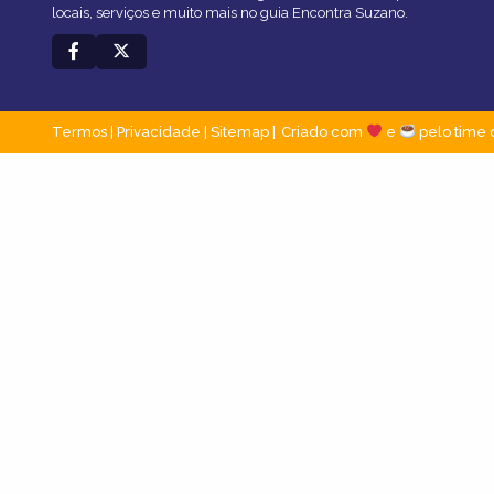
locais, serviços e muito mais no guia Encontra Suzano.
Termos
|
Privacidade
|
Sitemap
Criado com
e
pelo time 