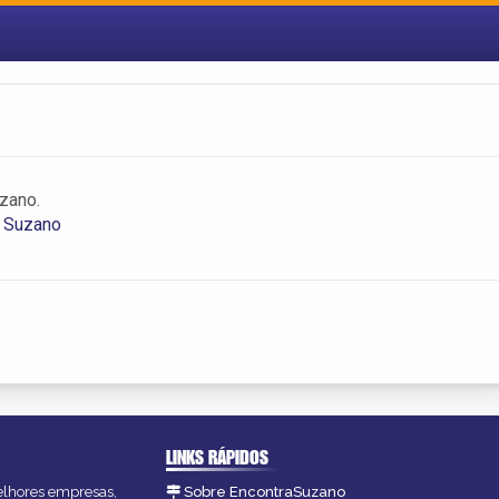
zano.
m Suzano
LINKS RÁPIDOS
melhores empresas,
Sobre EncontraSuzano