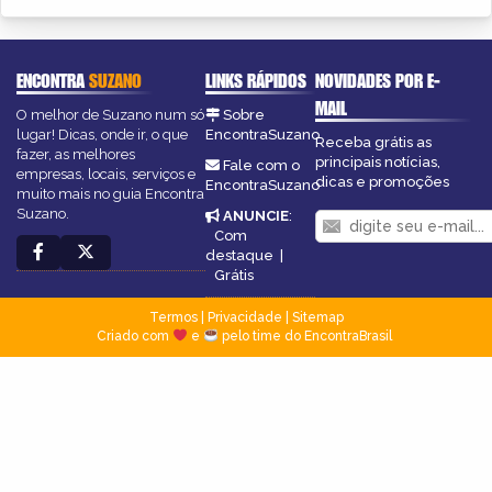
ENCONTRA
SUZANO
LINKS RÁPIDOS
NOVIDADES POR E-
MAIL
O melhor de Suzano num só
Sobre
lugar! Dicas, onde ir, o que
EncontraSuzano
Receba grátis as
fazer, as melhores
principais notícias,
Fale com o
empresas, locais, serviços e
dicas e promoções
EncontraSuzano
muito mais no guia Encontra
Suzano.
ANUNCIE
:
Com
destaque
|
Grátis
Termos
|
Privacidade
|
Sitemap
Criado com
e
pelo time do EncontraBrasil