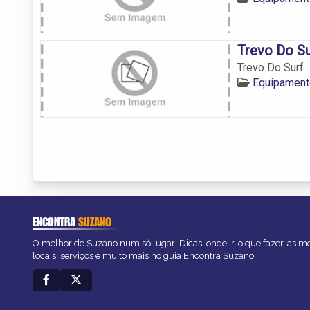
Trevo Do Su
Trevo Do Surf
Equipament
ENCONTRA
SUZANO
O melhor de Suzano num só lugar! Dicas, onde ir, o que fazer, as 
locais, serviços e muito mais no guia Encontra Suzano.