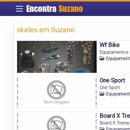
Encontra
Suzano
skates em Suzano
Wf Bike
Equipamentos 
Equipament
One Sport
One Sport
Equipament
Board X Tr
Board X Treme
Equipament