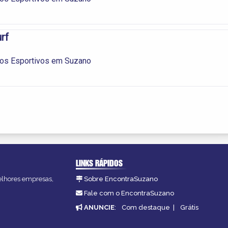
rf
os Esportivos em Suzano
LINKS RÁPIDOS
melhores empresas,
Sobre EncontraSuzano
Fale com o EncontraSuzano
ANUNCIE
:
Com destaque
|
Grátis