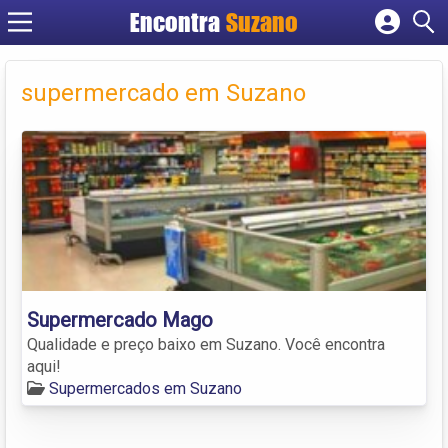
Encontra
Suzano
Cadastrar empresa
Fazer login
supermercado em Suzano
Criar conta
Supermercado Mago
Qualidade e preço baixo em Suzano. Você encontra
aqui!
Supermercados em Suzano