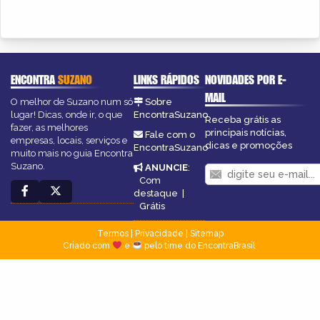
ENCONTRA
SUZANO
LINKS RÁPIDOS
NOVIDADES POR E-
MAIL
O melhor de Suzano num só
Sobre
lugar! Dicas, onde ir, o que
EncontraSuzano
Receba grátis as
fazer, as melhores
principais notícias,
Fale com o
empresas, locais, serviços e
dicas e promoções
EncontraSuzano
muito mais no guia Encontra
Suzano.
ANUNCIE
:
Com
destaque
|
Grátis
Termos
|
Privacidade
|
Sitemap
Criado com
e
pelo time do EncontraBrasil