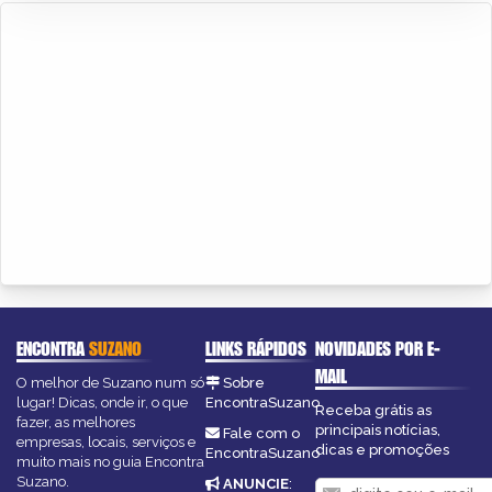
ENCONTRA
SUZANO
LINKS RÁPIDOS
NOVIDADES POR E-
MAIL
O melhor de Suzano num só
Sobre
lugar! Dicas, onde ir, o que
EncontraSuzano
Receba grátis as
fazer, as melhores
principais notícias,
Fale com o
empresas, locais, serviços e
dicas e promoções
EncontraSuzano
muito mais no guia Encontra
Suzano.
ANUNCIE
: