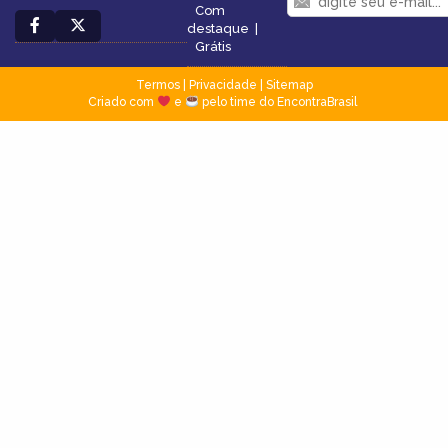
Com
destaque
|
Grátis
Termos
|
Privacidade
|
Sitemap
Criado com
e
pelo time do EncontraBrasil