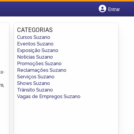
Entrar
Cadastrar empresa
Fazer login
CATEGORIAS
Criar conta
Cursos Suzano
Eventos Suzano
Exposição Suzano
Notícias Suzano
Promoções Suzano
Reclamações Suzano
ta-
Serviços Suzano
Shows Suzano
ro
,
Trânsito Suzano
Vagas de Empregos Suzano