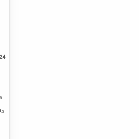
24
a
As