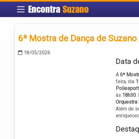
Encontra
Suzano
6ª Mostra de Dança de Suzano
18/05/2026
Data d
A
6ª Most
feira, dia
1
Poliesport
às
18h30
.
Orquestra
Além de se
enriqueced
Destaq