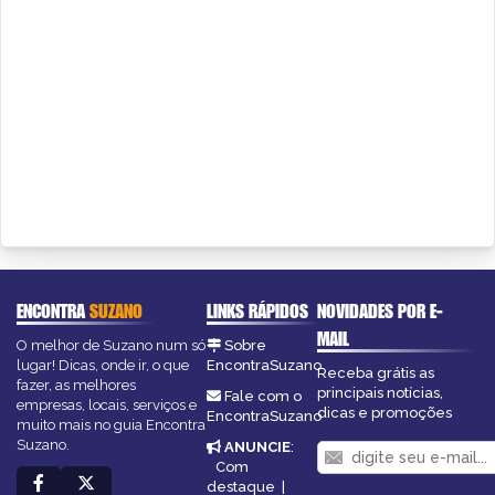
ENCONTRA
SUZANO
LINKS RÁPIDOS
NOVIDADES POR E-
MAIL
O melhor de Suzano num só
Sobre
lugar! Dicas, onde ir, o que
EncontraSuzano
Receba grátis as
fazer, as melhores
principais notícias,
Fale com o
empresas, locais, serviços e
dicas e promoções
EncontraSuzano
muito mais no guia Encontra
Suzano.
ANUNCIE
:
Com
destaque
|