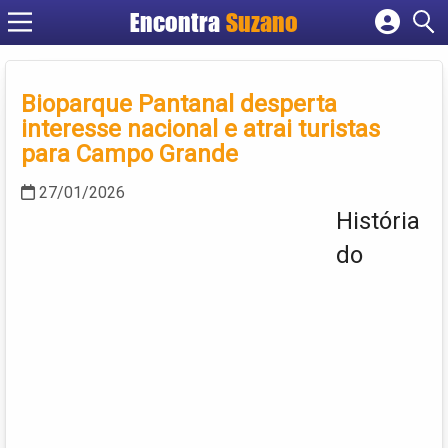
Encontra
Suzano
Cadastrar empresa
Fazer login
Bioparque Pantanal desperta
Criar conta
interesse nacional e atrai turistas
para Campo Grande
27/01/2026
História
do