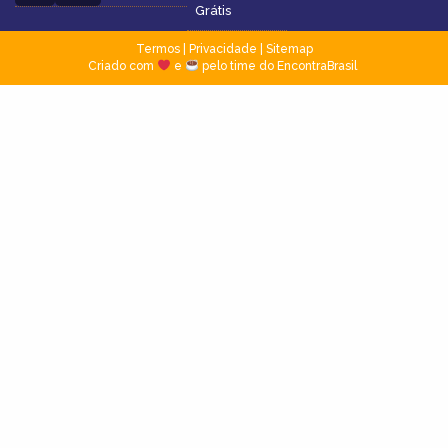
Grátis
Termos
|
Privacidade
|
Sitemap
Criado com
e
pelo time do EncontraBrasil