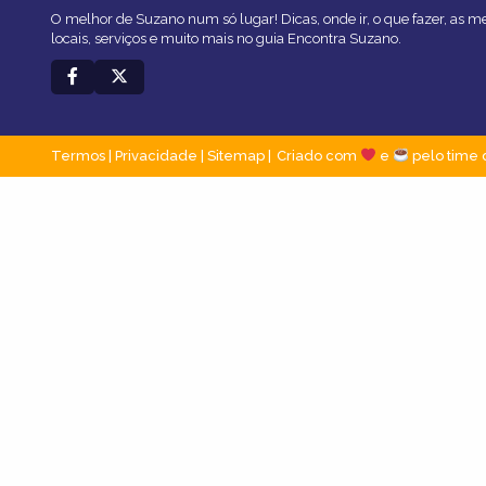
O melhor de Suzano num só lugar! Dicas, onde ir, o que fazer, as 
locais, serviços e muito mais no guia Encontra Suzano.
Termos
|
Privacidade
|
Sitemap
Criado com
e
pelo time 