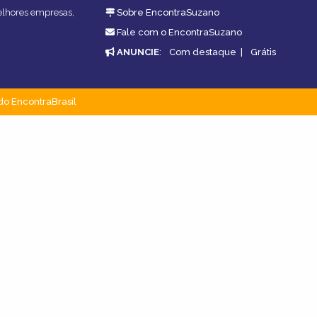
melhores empresas,
Sobre EncontraSuzano
Fale com o EncontraSuzano
ANUNCIE
:
Com destaque
|
Grátis
do EncontraBrasil