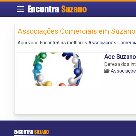
Encontra
Suzano
Associações Comerciais em Suzano
Aqui você Encontra! as melhores
Associações Comerci
Ace Suzano
Defesa dos in
Associaçõe
ENCONTRA
SUZANO