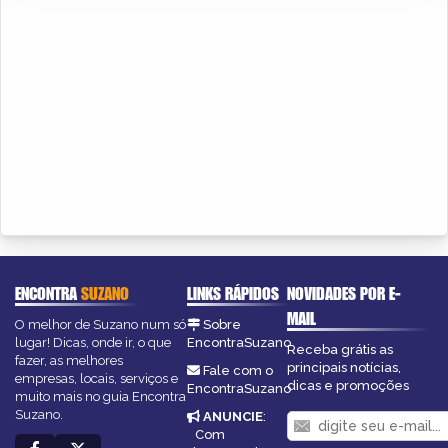
ENCONTRA
SUZANO
LINKS RÁPIDOS
NOVIDADES POR E-
MAIL
O melhor de Suzano num só
Sobre
lugar! Dicas, onde ir, o que
EncontraSuzano
Receba grátis as
fazer, as melhores
principais notícias,
Fale com o
empresas, locais, serviços e
dicas e promoções
EncontraSuzano
muito mais no guia Encontra
Suzano.
ANUNCIE
:
Com