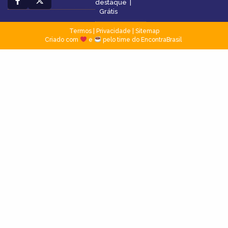
destaque
|
Grátis
Termos
|
Privacidade
|
Sitemap
Criado com
e
pelo time do EncontraBrasil