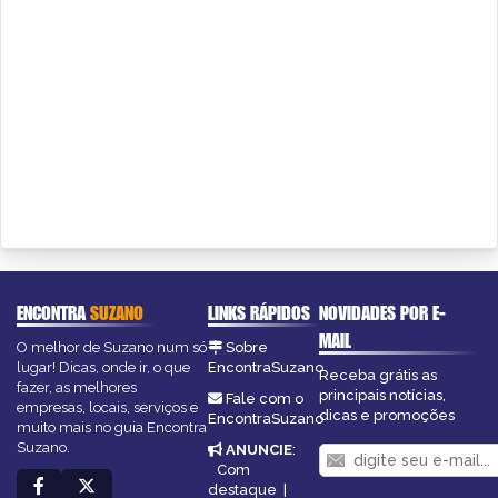
ENCONTRA
SUZANO
LINKS RÁPIDOS
NOVIDADES POR E-
MAIL
O melhor de Suzano num só
Sobre
lugar! Dicas, onde ir, o que
EncontraSuzano
Receba grátis as
fazer, as melhores
principais notícias,
Fale com o
empresas, locais, serviços e
dicas e promoções
EncontraSuzano
muito mais no guia Encontra
Suzano.
ANUNCIE
:
Com
destaque
|