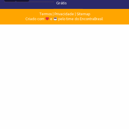
Grátis
Termos
|
Privacidade
|
Sitemap
Criado com
e
pelo time do EncontraBrasil