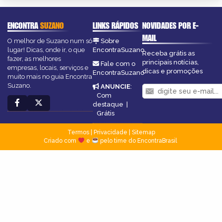
ENCONTRA
SUZANO
LINKS RÁPIDOS
NOVIDADES POR E-
MAIL
O melhor de Suzano num só
Sobre
lugar! Dicas, onde ir, o que
EncontraSuzano
Receba grátis as
fazer, as melhores
principais notícias,
Fale com o
empresas, locais, serviços e
dicas e promoções
EncontraSuzano
muito mais no guia Encontra
Suzano.
ANUNCIE
:
Com
destaque
|
Grátis
Termos
|
Privacidade
|
Sitemap
Criado com
e
pelo time do EncontraBrasil