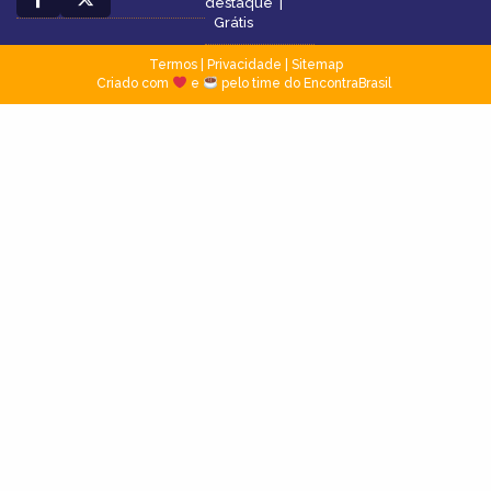
destaque
|
Grátis
Termos
|
Privacidade
|
Sitemap
Criado com
e
pelo time do EncontraBrasil