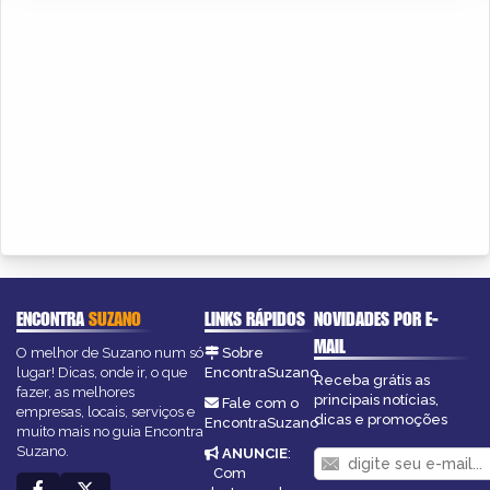
ENCONTRA
SUZANO
LINKS RÁPIDOS
NOVIDADES POR E-
MAIL
O melhor de Suzano num só
Sobre
lugar! Dicas, onde ir, o que
EncontraSuzano
Receba grátis as
fazer, as melhores
principais notícias,
Fale com o
empresas, locais, serviços e
dicas e promoções
EncontraSuzano
muito mais no guia Encontra
Suzano.
ANUNCIE
:
Com