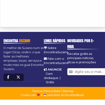
ENCONTRA
SUZANO
LINKS RÁPIDOS
NOVIDADES POR E-
MAIL
O melhor de Suzano num só
Sobre
lugar! Dicas, onde ir, o que
EncontraSuzano
Receba grátis as
fazer, as melhores
principais notícias,
Fale com o
empresas, locais, serviços e
dicas e promoções
EncontraSuzano
muito mais no guia Encontra
Suzano.
ANUNCIE
:
Com
destaque
|
Grátis
Termos
|
Privacidade
|
Sitemap
Criado com
e
pelo time do EncontraBrasil