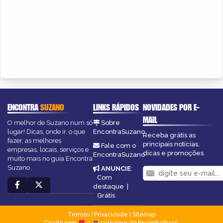
ENCONTRA
SUZANO
LINKS RÁPIDOS
NOVIDADES POR E-
MAIL
O melhor de Suzano num só
Sobre
lugar! Dicas, onde ir, o que
EncontraSuzano
Receba grátis as
fazer, as melhores
principais notícias,
Fale com o
empresas, locais, serviços e
dicas e promoções
EncontraSuzano
muito mais no guia Encontra
Suzano.
ANUNCIE
:
Com
destaque
|
Grátis
Termos
|
Privacidade
|
Sitemap
Criado com
e
pelo time do EncontraBrasil