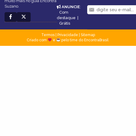
muito mais no guia Encontra
Suzano.
ANUNCIE
:
Com
destaque
|
Grátis
Termos
|
Privacidade
|
Sitemap
Criado com
e
pelo time do EncontraBrasil