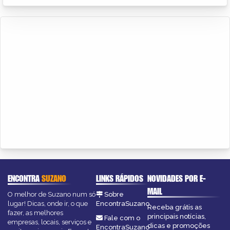
ENCONTRA
SUZANO
LINKS RÁPIDOS
NOVIDADES POR E-
MAIL
O melhor de Suzano num só
Sobre
lugar! Dicas, onde ir, o que
EncontraSuzano
Receba grátis as
fazer, as melhores
principais notícias,
Fale com o
empresas, locais, serviços e
dicas e promoções
EncontraSuzano