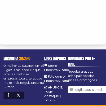
ENCONTRA
SUZANO
LINKS RÁPIDOS
NOVIDADES POR E-
MAIL
O melhor de Suzano num só
Sobre
lugar! Dicas, onde ir, o que
EncontraSuzano
Receba grátis as
fazer, as melhores
principais notícias,
Fale com o
empresas, locais, serviços e
dicas e promoções
EncontraSuzano
muito mais no guia Encontra
Suzano.
ANUNCIE
:
Com
destaque
|
Grátis