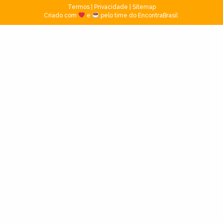
Termos
|
Privacidade
|
Sitemap
Criado com
e
pelo time do EncontraBrasil