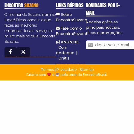
ENCONTRA
SUZANO
LINKS RÁPIDOS
NOVIDADES POR E-
MAIL
O melhor de Suzano num só
Sobre
lugar! Dicas, onde ir, o que
EncontraSuzano
Receba grátis as
fazer, as melhores
principais notícias,
Fale com o
empresas, locais, serviços e
dicas e promoções
EncontraSuzano
muito mais no guia Encontra
Suzano.
ANUNCIE
:
Com
destaque
|
Grátis
Termos
|
Privacidade
|
Sitemap
Criado com
e
pelo time do EncontraBrasil