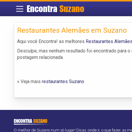
Encontra
Suzano
Restaurantes Alemães em Suzano
Aqui você Encontra! as melhores
Restaurantes Alemãe
Desculpe, mas nenhum resultado foi encontrado para o a
postagem relacionada.
» Veja mais
restaurantes Suzano
ENCONTRA
SUZANO
O melhor de Suzano num só lugar! Dicas, onde ir, o que fazer, as 