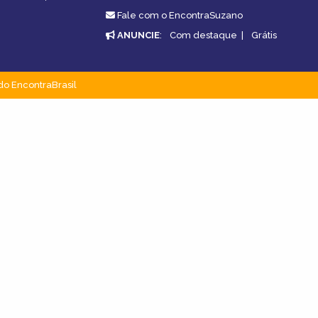
Fale com o EncontraSuzano
ANUNCIE
:
Com destaque
|
Grátis
do EncontraBrasil