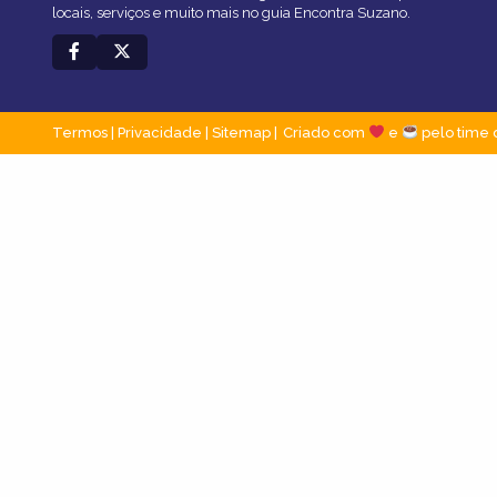
locais, serviços e muito mais no guia Encontra Suzano.
Termos
|
Privacidade
|
Sitemap
Criado com
e
pelo time 