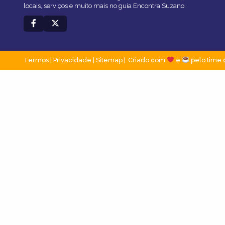
locais, serviços e muito mais no guia Encontra Suzano.
Termos
|
Privacidade
|
Sitemap
Criado com
e
pelo time 