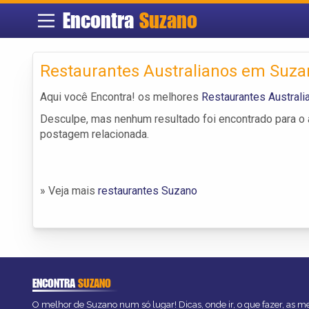
Encontra
Suzano
Restaurantes Australianos em Suza
Aqui você Encontra! os melhores
Restaurantes Austral
Desculpe, mas nenhum resultado foi encontrado para o a
postagem relacionada.
» Veja mais
restaurantes Suzano
ENCONTRA
SUZANO
O melhor de Suzano num só lugar! Dicas, onde ir, o que fazer, as 