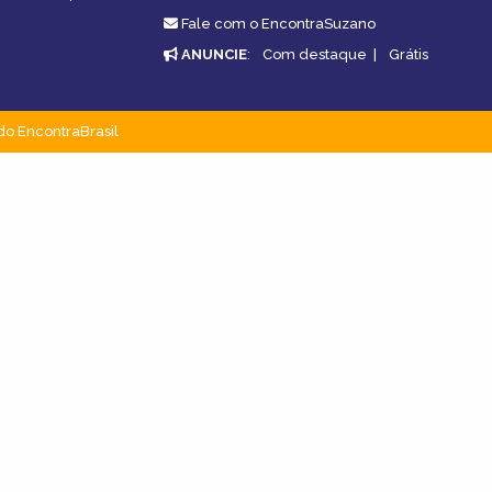
Fale com o EncontraSuzano
ANUNCIE
:
Com destaque
|
Grátis
do EncontraBrasil