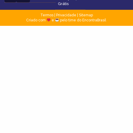
Grátis
Termos
|
Privacidade
|
Sitemap
Criado com
e
pelo time do EncontraBrasil