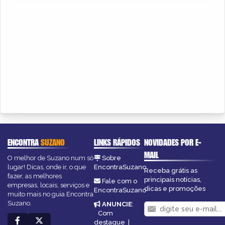
ENCONTRA
SUZANO
LINKS RÁPIDOS
NOVIDADES POR E-
MAIL
O melhor de Suzano num só
Sobre
lugar! Dicas, onde ir, o que
EncontraSuzano
Receba grátis as
fazer, as melhores
principais notícias,
Fale com o
empresas, locais, serviços e
dicas e promoções
EncontraSuzano
muito mais no guia Encontra
Suzano.
ANUNCIE
:
Com
destaque
|