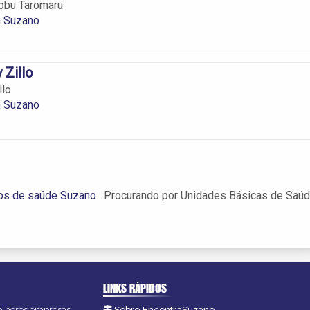
obu Taromaru
m Suzano
 Zillo
llo
m Suzano
os de saúde Suzano
. Procurando por Unidades Básicas de Saú
LINKS RÁPIDOS
melhores empresas,
Sobre EncontraSuzano