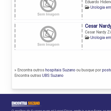
Eduardo Hiden
Urologia e
Cesar Nardy
Cesar Nardy Zi
Urologia e
» Encontra outros
hospitais Suzano
ou busque por
post
Encontra outras
UBS Suzano
ENCONTRA
SUZANO
O melhor de Suzano num só lugar! Dicas, onde ir, o que fazer, as 