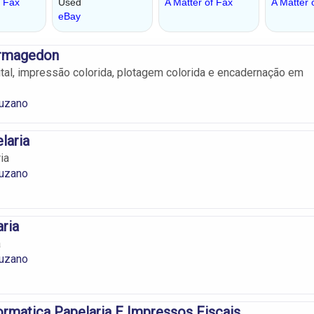
Armagedon
tal, impressão colorida, plotagem colorida e encadernação em
uzano
laria
ia
uzano
ria
a
uzano
ormatica Papelaria E Impressos Fiscais