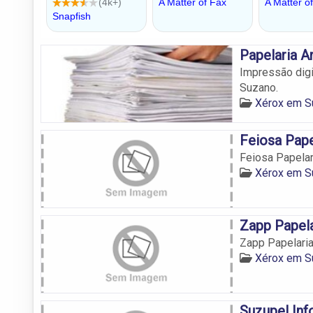
Papelaria 
Impressão digi
Suzano.
Xérox em S
Feiosa Pape
Feiosa Papelar
Xérox em S
Zapp Papela
Zapp Papelari
Xérox em S
Suzupel Inf