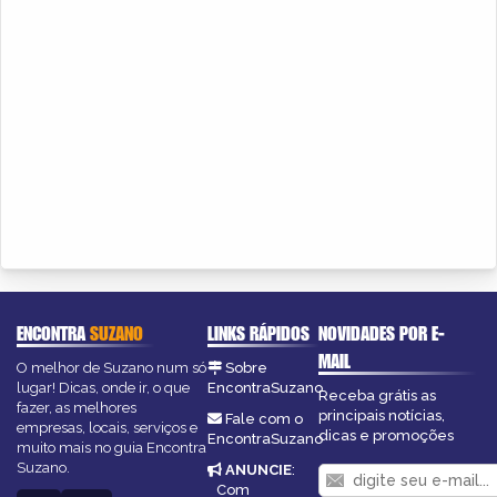
ENCONTRA
SUZANO
LINKS RÁPIDOS
NOVIDADES POR E-
MAIL
O melhor de Suzano num só
Sobre
lugar! Dicas, onde ir, o que
EncontraSuzano
Receba grátis as
fazer, as melhores
principais notícias,
Fale com o
empresas, locais, serviços e
dicas e promoções
EncontraSuzano
muito mais no guia Encontra
Suzano.
ANUNCIE
:
Com