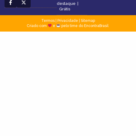
destaque
|
Grátis
Termos
|
Privacidade
|
Sitemap
Criado com
e
pelo time do EncontraBrasil