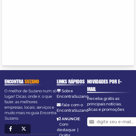
ENCONTRA
SUZANO
LINKS RÁPIDOS
NOVIDADES POR E-
MAIL
O melhor de Suzano num só
Sobre
lugar! Dicas, onde ir, o que
EncontraSuzano
Receba grátis as
fazer, as melhores
principais notícias,
Fale com o
empresas, locais, serviços e
dicas e promoções
EncontraSuzano
muito mais no guia Encontra
Suzano.
ANUNCIE
:
Com
destaque
|
Grátis