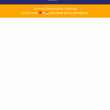
Termos
|
Privacidade
|
Sitemap
Criado com
e
pelo time do EncontraBrasil