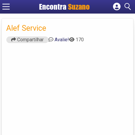
Encontra
Suzano
Cadastrar empresa
Fazer login
Alef Service
Criar conta
Compartilhar
Avalie!
170