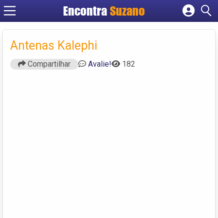
Encontra
Suzano
Cadastrar empresa
Fazer login
Antenas Kalephi
Criar conta
Compartilhar
Avalie!
182