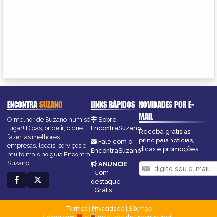
ENCONTRA
SUZANO
LINKS RÁPIDOS
NOVIDADES POR E-
MAIL
O melhor de Suzano num só
Sobre
lugar! Dicas, onde ir, o que
EncontraSuzano
Receba grátis as
fazer, as melhores
principais notícias,
Fale com o
empresas, locais, serviços e
dicas e promoções
EncontraSuzano
muito mais no guia Encontra
Suzano.
ANUNCIE
:
Com
destaque
|
Grátis
Termos
|
Privacidade
|
Sitemap
Criado com
e
pelo time do EncontraBrasil