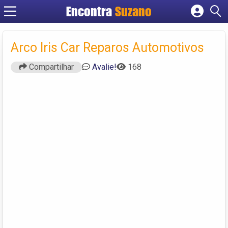
Encontra
Suzano
Cadastrar empresa
Fazer login
Arco Iris Car Reparos Automotivos
Criar conta
Compartilhar
Avalie!
168