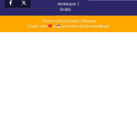
destaque
|
Grátis
Termos
|
Privacidade
|
Sitemap
Criado com
e
pelo time do EncontraBrasil