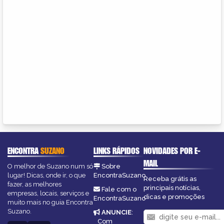
ENCONTRA
SUZANO
LINKS RÁPIDOS
NOVIDADES POR E-
MAIL
O melhor de Suzano num só
Sobre
lugar! Dicas, onde ir, o que
EncontraSuzano
Receba grátis as
fazer, as melhores
principais notícias,
Fale com o
empresas, locais, serviços e
dicas e promoções
EncontraSuzano
muito mais no guia Encontra
Suzano.
ANUNCIE
:
Com