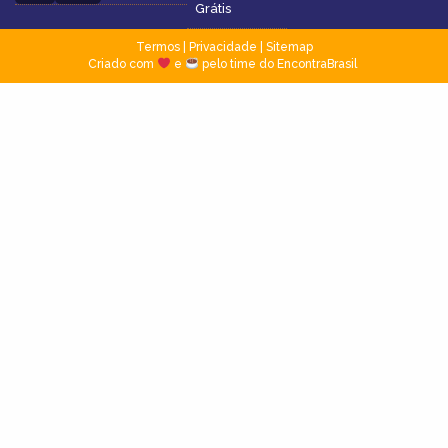
Grátis
Termos
|
Privacidade
|
Sitemap
Criado com
e
pelo time do EncontraBrasil