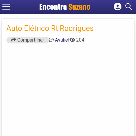
Encontra
Suzano
Cadastrar empresa
Fazer login
Auto Elétrico Rt Rodrigues
Criar conta
Compartilhar
Avalie!
204