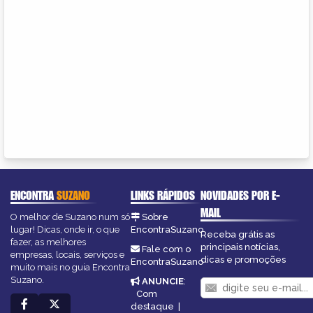
ENCONTRA
SUZANO
LINKS RÁPIDOS
NOVIDADES POR E-
MAIL
O melhor de Suzano num só
Sobre
lugar! Dicas, onde ir, o que
EncontraSuzano
Receba grátis as
fazer, as melhores
principais notícias,
Fale com o
empresas, locais, serviços e
dicas e promoções
EncontraSuzano
muito mais no guia Encontra
Suzano.
ANUNCIE
:
Com
destaque
|