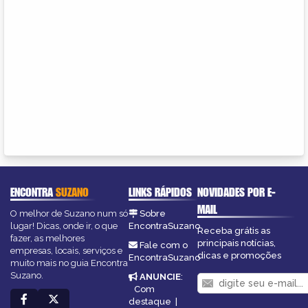
ENCONTRA
SUZANO
LINKS RÁPIDOS
NOVIDADES POR E-
MAIL
O melhor de Suzano num só
Sobre
lugar! Dicas, onde ir, o que
EncontraSuzano
Receba grátis as
fazer, as melhores
principais notícias,
Fale com o
empresas, locais, serviços e
dicas e promoções
EncontraSuzano
muito mais no guia Encontra
Suzano.
ANUNCIE
:
Com
destaque
|