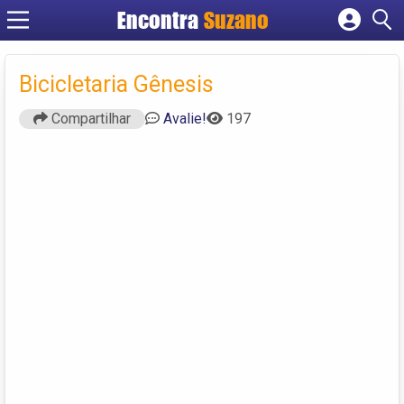
Encontra
Suzano
Cadastrar empresa
Fazer login
Bicicletaria Gênesis
Criar conta
Compartilhar
Avalie!
197