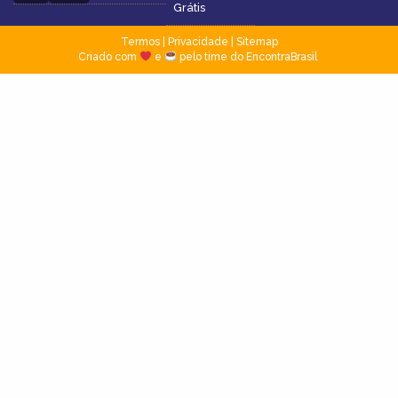
Grátis
Termos
|
Privacidade
|
Sitemap
Criado com
e
pelo time do EncontraBrasil