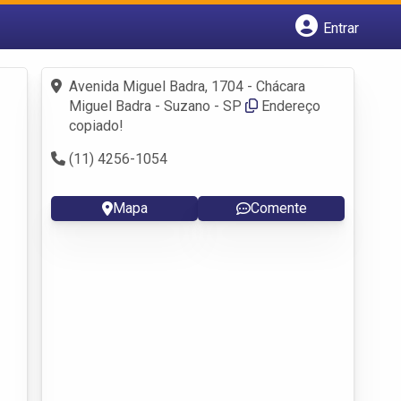
Entrar
Cadastrar empresa
Fazer login
Avenida Miguel Badra, 1704 - Chácara
Criar conta
Miguel Badra - Suzano - SP
Endereço
copiado!
(11) 4256-1054
Mapa
Comente