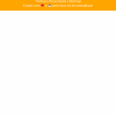
Termos
|
Privacidade
|
Sitemap
Criado com
e
pelo time do EncontraBrasil