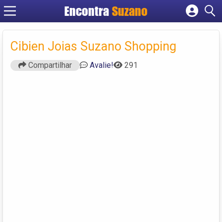
Encontra
Suzano
Cadastrar empresa
Fazer login
Cibien Joias Suzano Shopping
Criar conta
Compartilhar
Avalie!
291