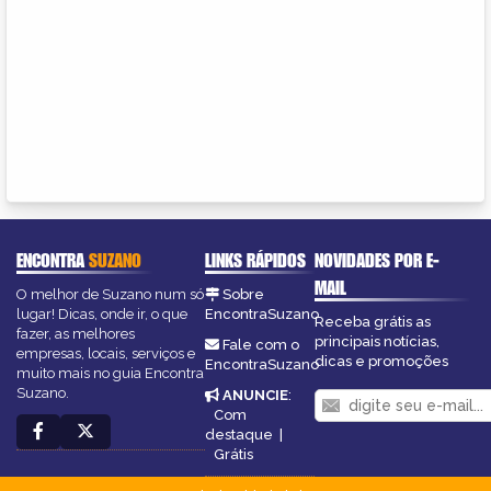
ENCONTRA
SUZANO
LINKS RÁPIDOS
NOVIDADES POR E-
MAIL
O melhor de Suzano num só
Sobre
lugar! Dicas, onde ir, o que
EncontraSuzano
Receba grátis as
fazer, as melhores
principais notícias,
Fale com o
empresas, locais, serviços e
dicas e promoções
EncontraSuzano
muito mais no guia Encontra
Suzano.
ANUNCIE
:
Com
destaque
|
Grátis