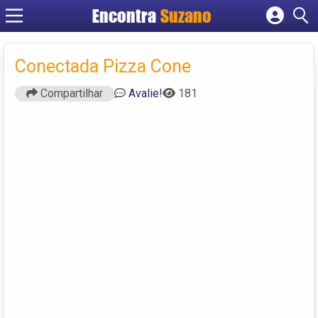
Encontra
Suzano
Cadastrar empresa
Fazer login
Conectada Pizza Cone
Criar conta
Compartilhar
Avalie!
181