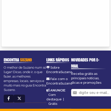
ENCONTRA
SUZANO
LINKS RÁPIDOS
NOVIDADES POR E-
MAIL
O melhor de Suzano num só
Sobre
lugar! Dicas, onde ir, o que
EncontraSuzano
Receba grátis as
fazer, as melhores
principais notícias,
Fale com o
empresas, locais, serviços e
dicas e promoções
EncontraSuzano
muito mais no guia Encontra
Suzano.
ANUNCIE
:
Com
destaque
|
Grátis