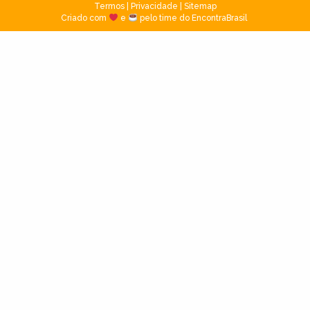
Termos
|
Privacidade
|
Sitemap
Criado com
e
pelo time do EncontraBrasil