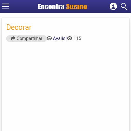
Encontra
Suzano
Cadastrar empresa
Fazer login
Decorar
Criar conta
Compartilhar
Avalie!
115