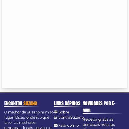
ENCONTRA
SUZANO
LINKS RÁPIDOS
NOVIDADES POR E-
MAIL
O melhor de Suzano num só
Sobre
lugar! Dicas, onde ir, o que
EncontraSuzano
Receba grátis as
fazer, as melhores
principais notícias,
Fale com o
empresas, locais, serviços e