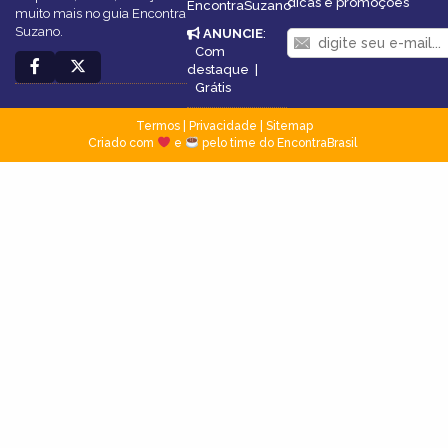
dicas e promoções
EncontraSuzano
muito mais no guia Encontra
Suzano.
ANUNCIE
:
Com
destaque
|
Grátis
Termos
|
Privacidade
|
Sitemap
Criado com
e
pelo time do EncontraBrasil