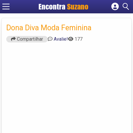
Encontra
Suzano
Cadastrar empresa
Fazer login
Dona Diva Moda Feminina
Criar conta
Compartilhar
Avalie!
177