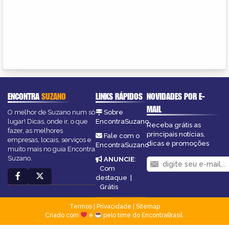
ENCONTRA
SUZANO
LINKS RÁPIDOS
NOVIDADES POR E-
MAIL
O melhor de Suzano num só
Sobre
lugar! Dicas, onde ir, o que
EncontraSuzano
Receba grátis as
fazer, as melhores
principais notícias,
Fale com o
empresas, locais, serviços e
dicas e promoções
EncontraSuzano
muito mais no guia Encontra
Suzano.
ANUNCIE
:
Com
destaque
|
Grátis
Termos
|
Privacidade
|
Sitemap
Criado com
e
pelo time do EncontraBrasil