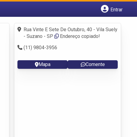
Entrar
Cadastrar empresa
Fazer login
Rua Vinte E Sete De Outubro, 40 - Vila Suely
Criar conta
- Suzano - SP
Endereço copiado!
(11) 9804-3956
Mapa
Comente