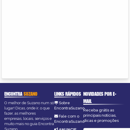
ENCONTRA
SUZANO
LINKS RÁPIDOS
NOVIDADES POR E-
MAIL
O melhor de Suzano num só
Sobre
lugar! Dicas, onde ir, o que
EncontraSuzano
Receba grátis as
fazer, as melhores
principais notícias,
Fale com o
empresas, locais, serviços e
dicas e promoções
EncontraSuzano
muito mais no guia Encontra
Suzano.
ANUNCIE
: