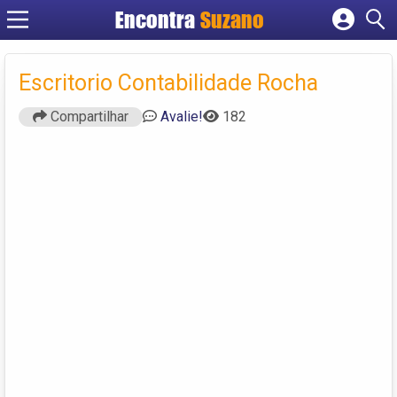
Encontra
Suzano
Cadastrar empresa
Fazer login
Escritorio Contabilidade Rocha
Criar conta
Compartilhar
Avalie!
182