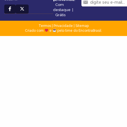
Com
destaque
|
Grátis
Termos
|
Privacidade
|
Sitemap
Criado com
e
pelo time do EncontraBrasil