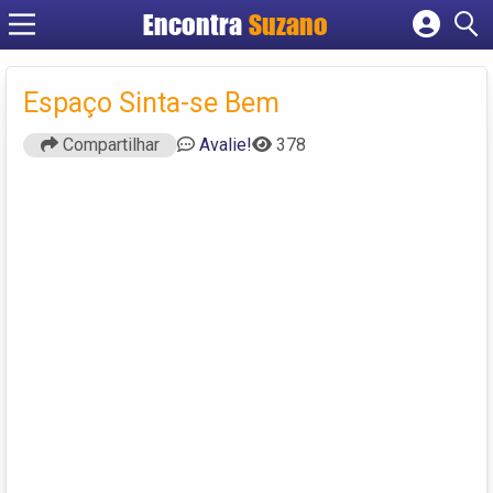
Encontra
Suzano
Cadastrar empresa
Fazer login
Espaço Sinta-se Bem
Criar conta
Compartilhar
Avalie!
378