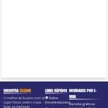
ENCONTRA
SUZANO
LINKS RÁPIDOS
NOVIDADES POR E-
MAIL
O melhor de Suzano num só
Sobre
lugar! Dicas, onde ir, o que
EncontraSuzano
Receba grátis as
fazer, as melhores