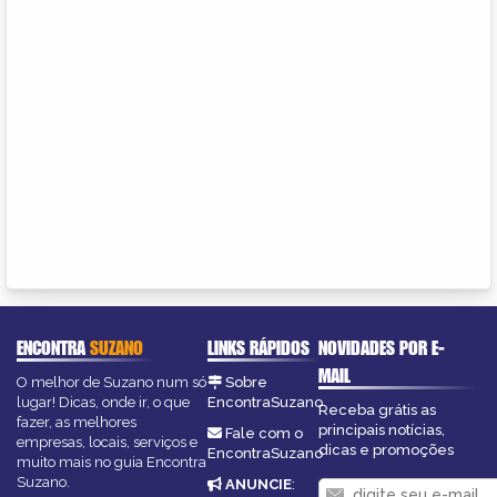
ENCONTRA
SUZANO
LINKS RÁPIDOS
NOVIDADES POR E-
MAIL
O melhor de Suzano num só
Sobre
lugar! Dicas, onde ir, o que
EncontraSuzano
Receba grátis as
fazer, as melhores
principais notícias,
Fale com o
empresas, locais, serviços e
dicas e promoções
EncontraSuzano
muito mais no guia Encontra
Suzano.
ANUNCIE
: