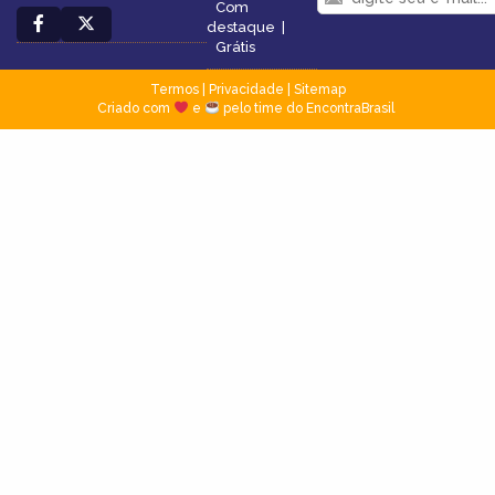
Com
destaque
|
Grátis
Termos
|
Privacidade
|
Sitemap
Criado com
e
pelo time do EncontraBrasil