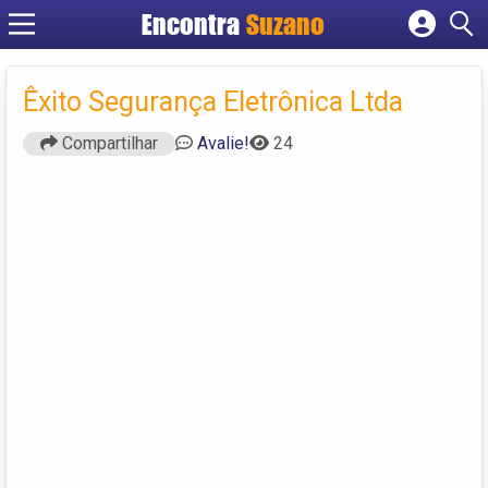
Encontra
Suzano
Cadastrar empresa
Fazer login
Êxito Segurança Eletrônica Ltda
Criar conta
Compartilhar
Avalie!
24