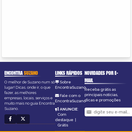
ENCONTRA
SUZANO
LINKS RÁPIDOS
NOVIDADES POR E-
MAIL
O melhor de Suzano num só
Sobre
lugar! Dicas, onde ir, o que
EncontraSuzano
Receba grátis as
fazer, as melhores
principais notícias,
Fale com o
empresas, locais, serviços e
dicas e promoções
EncontraSuzano
muito mais no guia Encontra
Suzano.
ANUNCIE
:
Com
destaque
|
Grátis