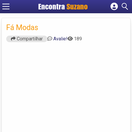
Encontra
Suzano
Cadastrar empresa
Fazer login
Fá Modas
Criar conta
Compartilhar
Avalie!
189