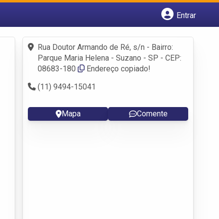
Entrar
Cadastrar empresa
Fazer login
Rua Doutor Armando de Ré, s/n - Bairro:
Criar conta
Parque Maria Helena - Suzano - SP - CEP:
08683-180
Endereço copiado!
(11) 9494-15041
Mapa
Comente