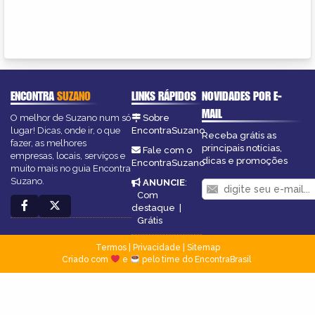
ENCONTRA
SUZANO
LINKS RÁPIDOS
NOVIDADES POR E-
MAIL
O melhor de Suzano num só
Sobre
lugar! Dicas, onde ir, o que
EncontraSuzano
Receba grátis as
fazer, as melhores
principais notícias,
Fale com o
empresas, locais, serviços e
dicas e promoções
EncontraSuzano
muito mais no guia Encontra
Suzano.
ANUNCIE
:
Com
destaque
|
Grátis
Termos
|
Privacidade
|
Sitemap
Criado com
e
pelo time do EncontraBrasil