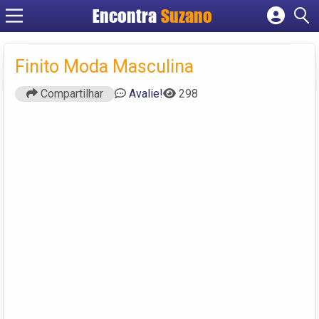
Encontra
Suzano
Cadastrar empresa
Fazer login
Finito Moda Masculina
Criar conta
Compartilhar
Avalie!
298