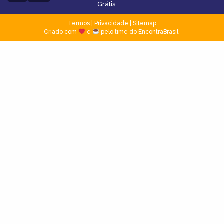
Grátis
Termos
|
Privacidade
|
Sitemap
Criado com
e
pelo time do EncontraBrasil