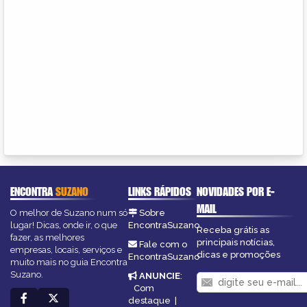
ENCONTRA
SUZANO
LINKS RÁPIDOS
NOVIDADES POR E-
MAIL
O melhor de Suzano num só
Sobre
lugar! Dicas, onde ir, o que
EncontraSuzano
Receba grátis as
fazer, as melhores
principais notícias,
Fale com o
empresas, locais, serviços e
dicas e promoções
EncontraSuzano
muito mais no guia Encontra
Suzano.
ANUNCIE
:
Com
destaque
|