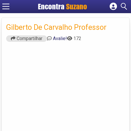
Encontra
Suzano
Cadastrar empresa
Fazer login
Gilberto De Carvalho Professor
Criar conta
Compartilhar
Avalie!
172