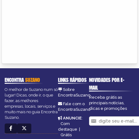
ENCONTRA
SUZANO
LINKS RÁPIDOS
NOVIDADES POR E-
MAIL
O melhor de Suzano num só
Sobre
lugar! Dicas, onde ir, o que
EncontraSuzano
Receba grátis as
fazer, as melhores
principais notícias,
Fale com o
empresas, locais, serviços e
dicas e promoções
EncontraSuzano
muito mais no guia Encontra
Suzano.
ANUNCIE
:
Com
destaque
|
Grátis