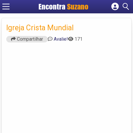
Encontra
Suzano
Cadastrar empresa
Fazer login
Igreja Crista Mundial
Criar conta
Compartilhar
Avalie!
171