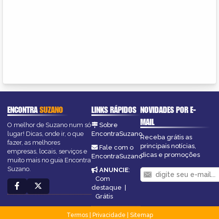
ENCONTRA
SUZANO
LINKS RÁPIDOS
NOVIDADES POR E-
MAIL
O melhor de Suzano num só
Sobre
lugar! Dicas, onde ir, o que
EncontraSuzano
Receba grátis as
fazer, as melhores
principais notícias,
Fale com o
empresas, locais, serviços e
dicas e promoções
EncontraSuzano
muito mais no guia Encontra
Suzano.
ANUNCIE
:
Com
destaque
|
Grátis
Termos
|
Privacidade
|
Sitemap