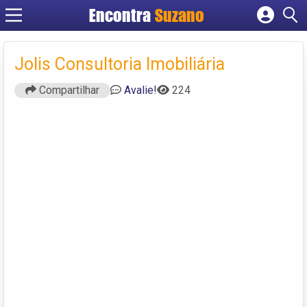
Encontra
Suzano
Cadastrar empresa
Fazer login
Jolis Consultoria Imobiliária
Criar conta
Compartilhar
Avalie!
224