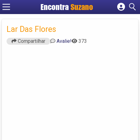
Encontra
Suzano
Cadastrar empresa
Fazer login
Lar Das Flores
Criar conta
Compartilhar
Avalie!
373