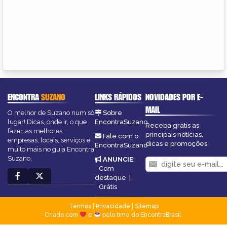
ENCONTRA
SUZANO
LINKS RÁPIDOS
NOVIDADES POR E-
MAIL
O melhor de Suzano num só
Sobre
lugar! Dicas, onde ir, o que
EncontraSuzano
Receba grátis as
fazer, as melhores
principais notícias,
Fale com o
empresas, locais, serviços e
dicas e promoções
EncontraSuzano
muito mais no guia Encontra
Suzano.
ANUNCIE
:
Com
destaque
|
Grátis
Termos
|
Privacidade
|
Sitemap
Criado com
e
pelo time do EncontraBrasil