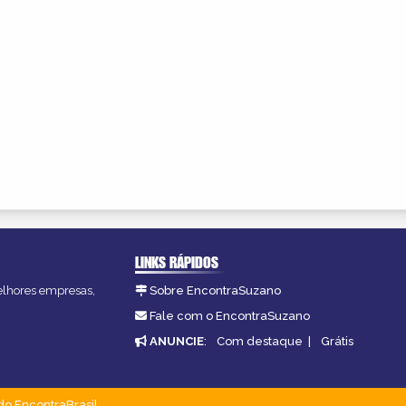
LINKS RÁPIDOS
melhores empresas,
Sobre EncontraSuzano
Fale com o EncontraSuzano
ANUNCIE
:
Com destaque
|
Grátis
do EncontraBrasil