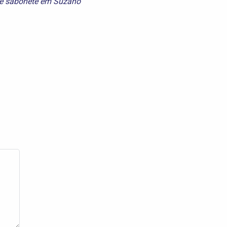
e
sabonete em Suzano