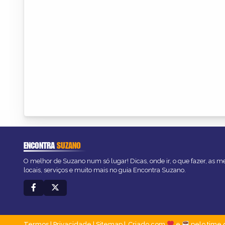
ENCONTRA
SUZANO
O melhor de Suzano num só lugar! Dicas, onde ir, o que fazer, as 
locais, serviços e muito mais no guia Encontra Suzano.
Termos
|
Privacidade
|
Sitemap
Criado com
e
pelo time 