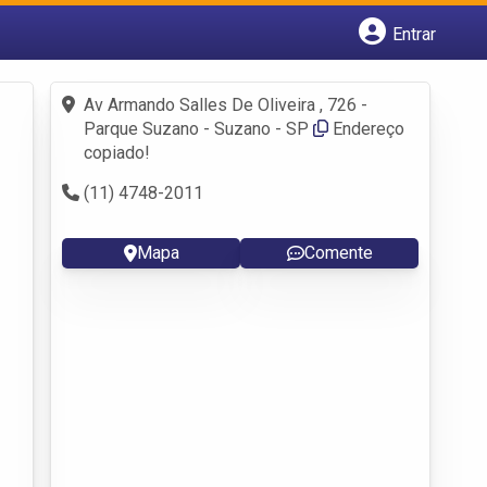
Entrar
Cadastrar empresa
Fazer login
Av Armando Salles De Oliveira , 726 -
Criar conta
Parque Suzano - Suzano - SP
Endereço
copiado!
(11) 4748-2011
Mapa
Comente