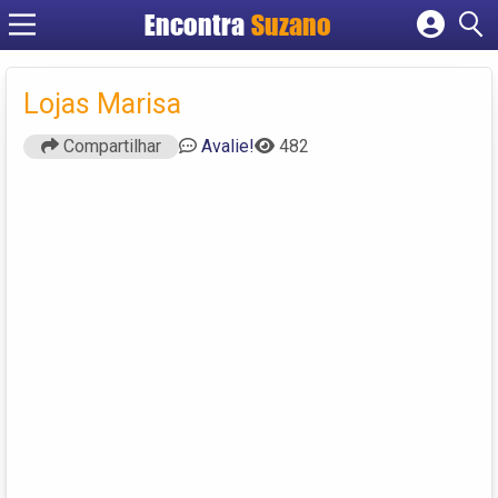
Encontra
Suzano
Cadastrar empresa
Fazer login
Lojas Marisa
Criar conta
Compartilhar
Avalie!
482