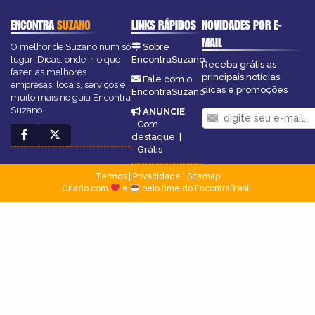
ENCONTRA
SUZANO
LINKS RÁPIDOS
NOVIDADES POR E-
MAIL
O melhor de Suzano num só
Sobre
lugar! Dicas, onde ir, o que
EncontraSuzano
Receba grátis as
fazer, as melhores
principais notícias,
Fale com o
empresas, locais, serviços e
dicas e promoções
EncontraSuzano
muito mais no guia Encontra
Suzano.
ANUNCIE
:
Com
destaque
|
Grátis
Termos
|
Privacidade
|
Sitemap
Criado com
e
pelo time do EncontraBrasil