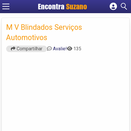
Encontra
Suzano
Cadastrar empresa
Fazer login
M V Blindados Serviços
Criar conta
Automotivos
Compartilhar
Avalie!
135