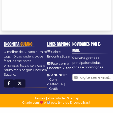
ENCONTRA
SUZANO
LINKS RÁPIDOS
NOVIDADES POR E-
MAIL
O melhor de Suzano num só
Sobre
lugar! Dicas, onde ir, o que
EncontraSuzano
Receba grátis as
fazer, as melhores
principais notícias,
Fale com o
empresas, locais, serviços e
dicas e promoções
EncontraSuzano
muito mais no guia Encontra
Suzano.
ANUNCIE
:
Com
destaque
|
Grátis
Termos
|
Privacidade
|
Sitemap
Criado com
e
pelo time do EncontraBrasil