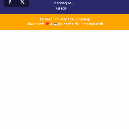
destaque
|
Grátis
Termos
|
Privacidade
|
Sitemap
Criado com
e
pelo time do EncontraBrasil