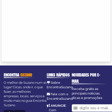
ENCONTRA
SUZANO
LINKS RÁPIDOS
NOVIDADES POR E-
MAIL
O melhor de Suzano num só
Sobre
lugar! Dicas, onde ir, o que
EncontraSuzano
Receba grátis as
fazer, as melhores
principais notícias,
Fale com o
empresas, locais, serviços e
dicas e promoções
EncontraSuzano
muito mais no guia Encontra
Suzano.
ANUNCIE
:
Com