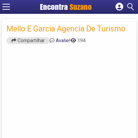
Encontra
Suzano
Cadastrar empresa
Fazer login
Mello E Garcia Agencia De Turismo
Criar conta
Compartilhar
Avalie!
194