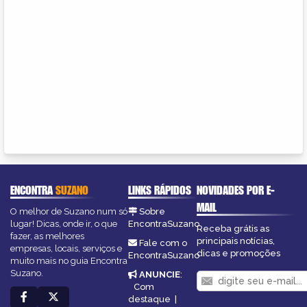
ENCONTRA
SUZANO
LINKS RÁPIDOS
NOVIDADES POR E-
MAIL
O melhor de Suzano num só
Sobre
lugar! Dicas, onde ir, o que
EncontraSuzano
Receba grátis as
fazer, as melhores
principais notícias,
Fale com o
empresas, locais, serviços e
dicas e promoções
EncontraSuzano
muito mais no guia Encontra
Suzano.
ANUNCIE
:
Com
destaque
|