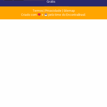
Grátis
Termos
|
Privacidade
|
Sitemap
Criado com
e
pelo time do EncontraBrasil