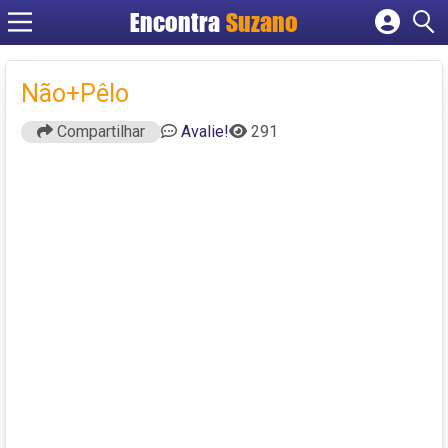
Encontra
Suzano
Cadastrar empresa
Fazer login
Não+Pêlo
Criar conta
Compartilhar
Avalie!
291