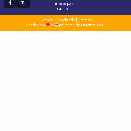
destaque
|
Grátis
Termos
|
Privacidade
|
Sitemap
Criado com
e
pelo time do EncontraBrasil