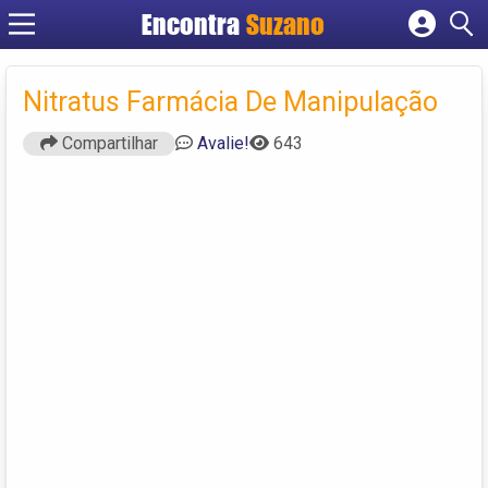
Encontra
Suzano
Cadastrar empresa
Fazer login
Nitratus Farmácia De Manipulação
Criar conta
Compartilhar
Avalie!
643