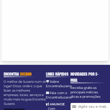
ENCONTRA
SUZANO
LINKS RÁPIDOS
NOVIDADES POR E-
MAIL
O melhor de Suzano num só
Sobre
lugar! Dicas, onde ir, o que
EncontraSuzano
Receba grátis as
fazer, as melhores
principais notícias,
Fale com o
empresas, locais, serviços e
dicas e promoções
EncontraSuzano
muito mais no guia Encontra
Suzano.
ANUNCIE
:
Com